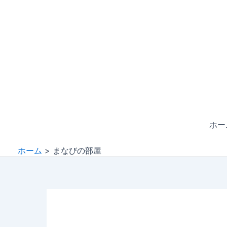
内
容
を
ス
キ
ッ
プ
ホー
ホーム
まなびの部屋